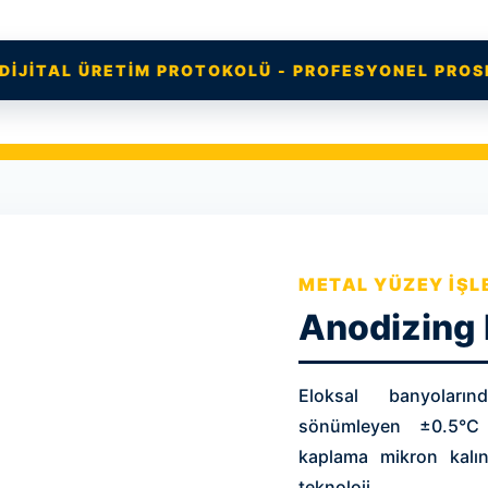
DİJİTAL ÜRETİM PROTOKOLÜ - PROFESYONEL PRO
METAL YÜZEY İŞL
Anodizing 
Eloksal banyoları
sönümleyen ±0.5°C 
kaplama mikron kalın
teknoloji.