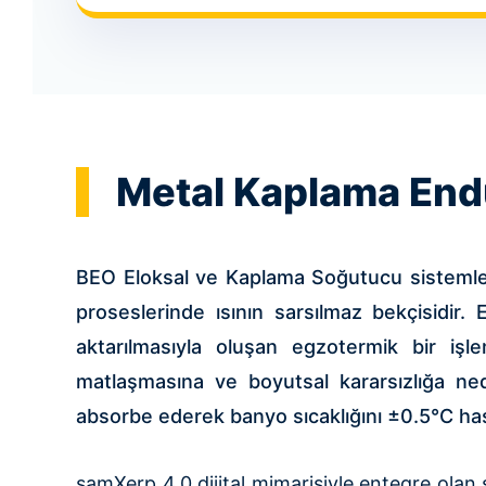
Metal Kaplama End
BEO Eloksal ve Kaplama Soğutucu sistemleri
proseslerinde ısının sarsılmaz bekçisidir.
aktarılmasıyla oluşan egzotermik bir işl
matlaşmasına ve boyutsal kararsızlığa ned
absorbe ederek banyo sıcaklığını ±0.5°C has
samXerp 4.0 dijital mimarisiyle entegre olan s