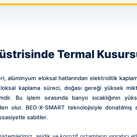
üstrisinde Termal Kusurs
, alüminyum eloksal hatlarından elektrolitik kapl
 Eloksal kaplama süreci, doğası gereği yüksek mik
emdir. Bu işlem sırasında banyo sıcaklığının yük
en olur. BEO-X-SMART teknolojisiyle donatılmış si
sasiyetle sabitler.
istemlerimiz, asidik ve korozif ortamların yıpratıcı et