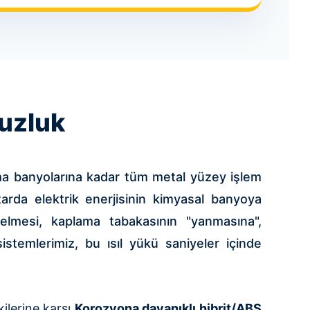
uzluk
ama banyolarına kadar tüm metal yüzey işlem
tarda elektrik enerjisinin kimyasal banyoya
selmesi, kaplama tabakasının "yanmasına",
stemlerimiz, bu ısıl yükü saniyeler içinde
kilerine karşı
Korozyona dayanıklı hibrit/ABS