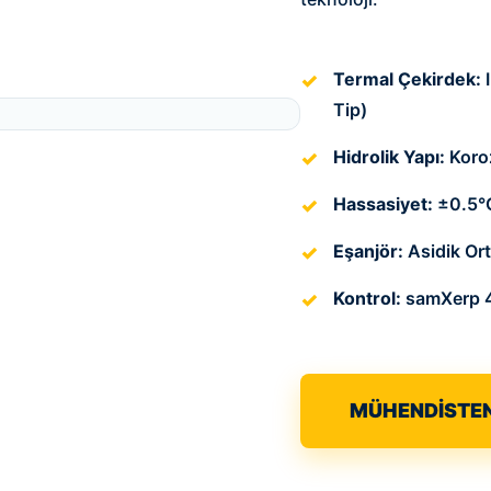
Termal Çekirdek:
I
Tip)
Hidrolik Yapı:
Koroz
Hassasiyet:
±0.5°C
Eşanjör:
Asidik Or
Kontrol:
samXerp 4.
MÜHENDİSTEN