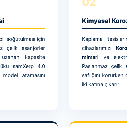
02
si
Kimyasal Koro
bil soğutulması için
Kaplama tesisleri
z çelik eşanjörler
cihazlarımızı
Koro
 uzanan kapasite
mimari
ve elektro
 yükü samXerp 4.0
Paslanmaz çelik 
i model atamasını
saflığını korurken
iki katına çıkarır.