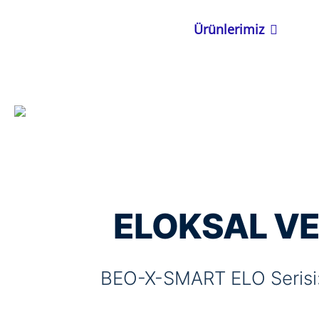
İçeriğe
Open Ürün
Ürünlerimiz
atla
ELOKSAL V
BEO-X-SMART ELO Serisi: