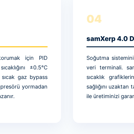
04
samXerp 4.0 Di
 korumak için PID
Soğutma sisteminiz 
sıcaklığını ±0.5°C
veri terminali. s
ve sıcak gaz bypass
sıcaklık grafikler
ompresörü yormadan
sağlığını uzaktan t
azanır.
ile üretiminizi garan